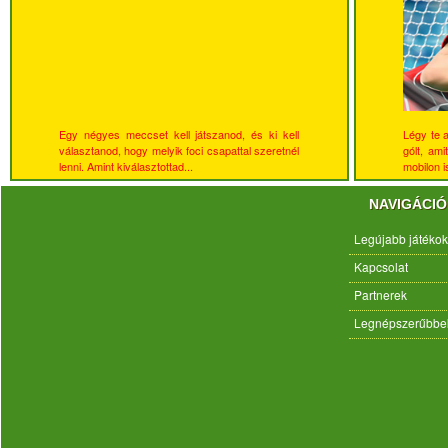
Egy négyes meccset kell játszanod, és ki kell
Légy te 
választanod, hogy melyik foci csapattal szeretnél
gólt, am
lenni. Amint kiválasztottad...
mobilon i
NAVIGÁCIÓ
Legújabb játékok
Kapcsolat
Partnerek
Legnépszerűbbe