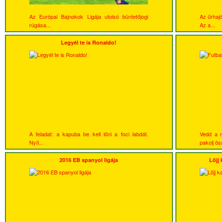
Az Európai Bajnokok Ligája utolsó büntetőjogi
Az űrhajó
rúgása...
Az a...
Legyél te is Ronaldo!
A feladat: a kapuba be kell lőni a foci labdát.
Vedd a m
Nyíl...
pakolj ös
2016 EB spanyol ligája
Lőjj 