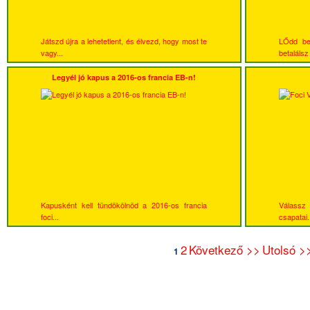
Játszd újra a lehetetlent, és élvezd, hogy most te
LŐdd be
vagy...
betalálsz 
Legyél jó kapus a 2016-os francia EB-n!
Kapusként kell tündökölnöd a 2016-os francia
Válassz
foci...
csapatai.
2
Következő >>
Utolsó >
1