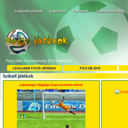
Legújabb játékok
Kapcsolat
Partnerek
Legnépszerűbbek
Focis játék, Franciaország 2016 futball EB
játékok
LEGÚJABB FOCIS JÁTÉKOK
FOCI EB 2016
futball játékok
Labdarúgó Világliga Kupa büntetés döntő
rúgások