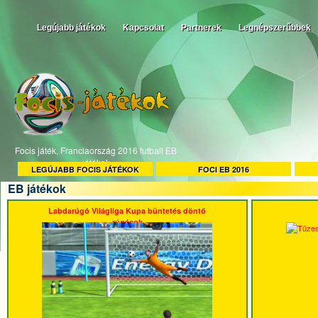
Legújabb játékok
Kapcsolat
Partnerek
Legnépszerűbbek
Focis játék, Franciaország 2016 futball EB
játékok
LEGÚJABB FOCIS JÁTÉKOK
FOCI EB 2016
EB játékok
Labdarúgó Világliga Kupa büntetés döntő
rúgások