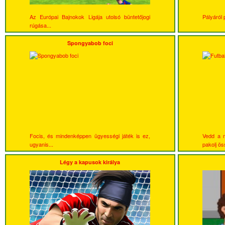
Az Európai Bajnokok Ligája utolsó büntetőjogi
Pályáról 
rúgása...
Spongyabob foci
Focis, és mindenképpen ügyességi játék is ez,
Vedd a m
ugyanis...
pakolj ös
Légy a kapusok királya