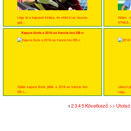
Légy te a kapusok királya, és védd ki az összes
Vidám m
gólt,...
HTML5...
Kapura lövés a 2016-os francia foci EB-n
Újabb kapura lövős játék a 2016-os francia foci
Játszd új
EB-n....
vagy...
2
3
4
5
Következő >>
Utolsó
1