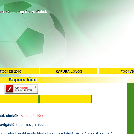
tnerek
Legnépszerűbbek
FOCI EB 2016
KAPURA LÖVŐS
FOCI VB
Kapura lődd
ték címkék:
kapu,
gól,
lődd,
,
avigáció:
egér mozgatással
 egereddel, majd pedig lődd el a szuper labdát, és a tömeg éjjenzeni fog, ha