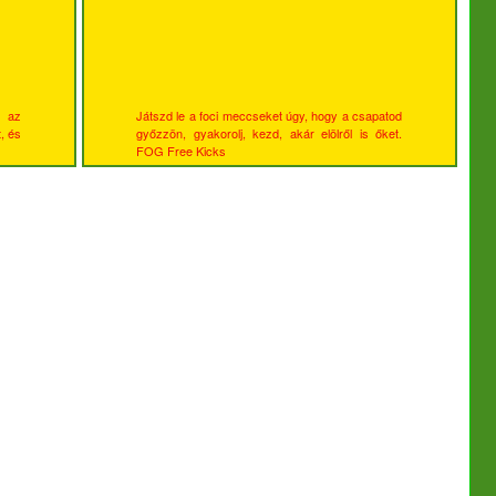
t az
Játszd le a foci meccseket úgy, hogy a csapatod
, és
győzzön, gyakorolj, kezd, akár elölről is őket.
FOG Free Kicks