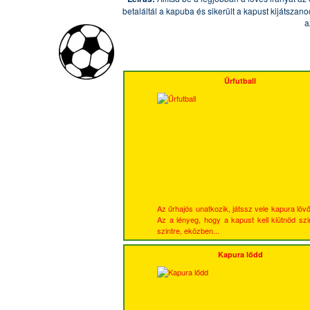
betaláltál a kapuba és sikerült a kapust kijátszano
a
Űrfutball
Az űrhajós unatkozik, játssz vele kapura lövő
Az a lényeg, hogy a kapust kell kiütnöd szin
szintre, eközben...
Kapura lődd