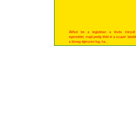
Állítsd be a legjobban a lövés irányá
egereddel, majd pedig lődd el a szuper labdát
a tömeg éjjenzeni fog, ha...