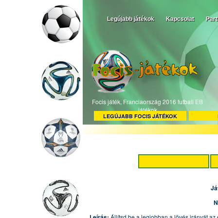
Legújabb játékok
Kapcsolat
Par
Focis játék, Franciaország 2016 futball EB
játékok
LEGÚJABB FOCIS JÁTÉKOK
Já
N
Leírás:
Állítsd be a legjobban a lövés irányát az