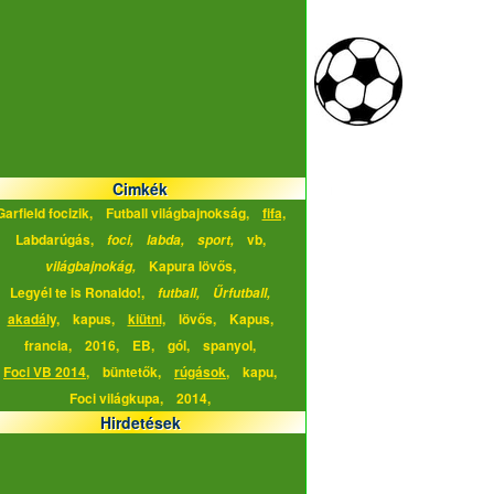
Cimkék
Garfield focizik,
Futball világbajnokság,
fifa,
Labdarúgás,
vb,
foci,
labda,
sport,
Kapura lövős,
világbajnokág,
Legyél te is Ronaldo!,
futball,
Űrfutball,
akadály,
kapus,
kiütni,
lövős,
Kapus,
francia,
2016,
EB,
gól,
spanyol,
Foci VB 2014,
büntetők,
rúgások,
kapu,
Foci világkupa,
2014,
Hirdetések