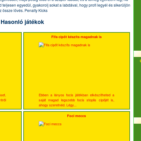
d teljesen egyedül, gyakorolj sokat a labdával, hogy profi legyél és sikerüljön
z össze lövés. Penalty Kicks
Hasonló játékok
Fifa cipőt készíts magadnak is
set.
Ebben a lányos focis játékban elkészítheted a
tről
saját magad legszebb focis stoplis cipőjét is,
ahogy szeretnéd. Légy...
Foci meccs