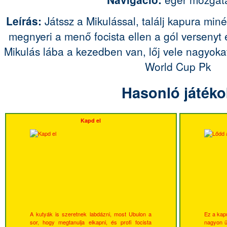
Leírás:
Játssz a Mikulással, találj kapura minél
megnyeri a menő focista ellen a gól versenyt 
Mikulás lába a kezedben van, lőj vele nagyoka
World Cup Pk
Hasonló játéko
Kapd el
A kutyák is szeretnek labdázni, most Ubulon a
Ez a kapu
sor, hogy megtanulja elkapni, és profi focista
nagyon üg