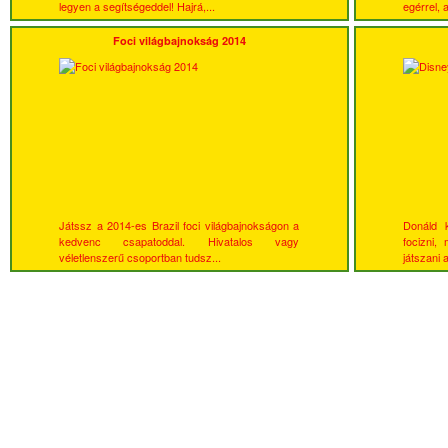
legyen a segítségeddel! Hajrá,...
egérrel, a
Foci világbajnokság 2014
Játssz a 2014-es Brazil foci világbajnokságon a
Donáld 
kedvenc csapatoddal. Hivatalos vagy
focizni,
véletlenszerű csoportban tudsz...
játszani 