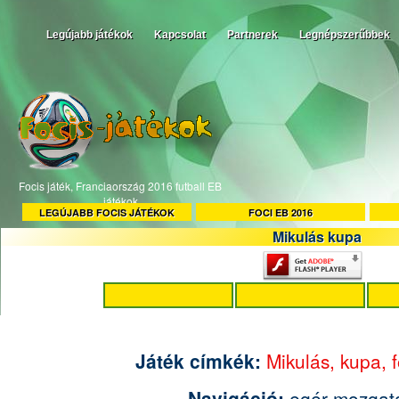
Legújabb játékok
Kapcsolat
Partnerek
Legnépszerűbbek
Focis játék, Franciaország 2016 futball EB
játékok
LEGÚJABB FOCIS JÁTÉKOK
FOCI EB 2016
Mikulás kupa
Játék címkék:
Mikulás,
kupa,
Navigáció:
egér mozgat