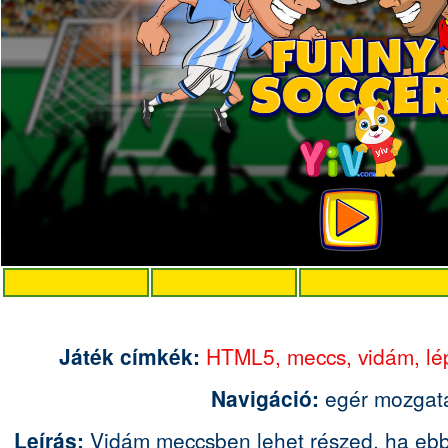
Játék címkék:
HTML5,
meccs,
vidám,
lé
Navigáció:
egér mozgat
Leírás:
Vidám meccsben lehet részed, ha eb