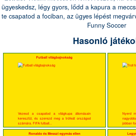
ügyeskedsz, légy gyors, lődd a kapura a meccs
te csapatod a fociban, az ügyes lépést megvárv
Funny Soccer
Hasonló játéko
Futball világbajnokság
Vezesd a csapatod a világkupa állomásain
Nyerd me
keresztül, és szerezd meg a trófeát országod
nagyobba
számára. FIFA futball...
jobban fo
Ronaldo és Messzi egymás ellen
Legyé