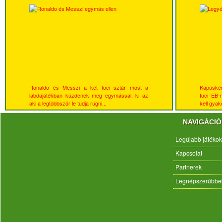
Ronaldo és Messzi a két foci sztár most a
Kapuskén
labdajátékban küzdenek meg egymással, ki az
foci EB-
aki a legtöbbször le tudja rúgni...
kell gyako
NAVIGÁCIÓ
Legújabb játékok
Kapcsolat
Partnerek
Legnépszerűbbe