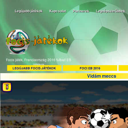
Legújabb játékok
Kapcsolat
Partnerek
Legnépszerűbbek
Focis játék, Franciaország 2016 futball EB
játékok
LEGÚJABB FOCIS JÁTÉKOK
FOCI EB 2016
Vidám meccs