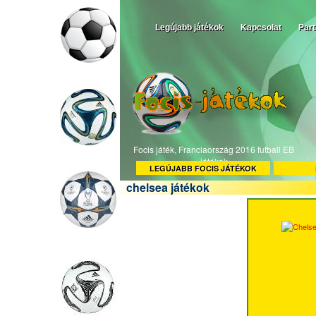
Legújabb játékok
Kapcsolat
Par
Focis játék, Franciaország 2016 futball EB
játékok
LEGÚJABB FOCIS JÁTÉKOK
chelsea játékok