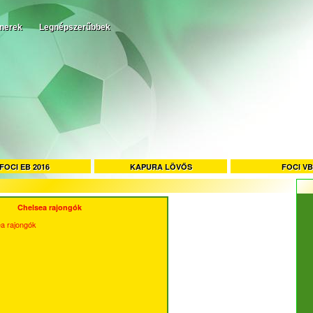
tnerek
Legnépszerűbbek
FOCI EB 2016
KAPURA LÖVŐS
FOCI VB
Chelsea rajongók