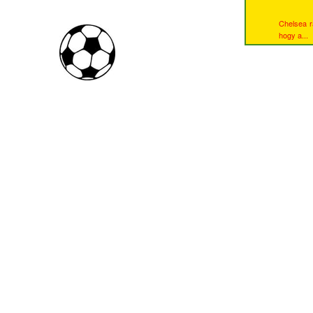
Chelsea ra
hogy a...