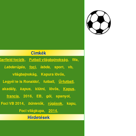
Cimkék
Garfield focizik,
Futball világbajnokság,
fifa,
foci,
sport,
vb,
Labdarúgás,
labda,
világbajnokág,
Kapura lövős,
Legyél te is Ronaldo!,
futball,
Űrfutball,
akadály,
kiütni,
lövős,
Kapus,
kapus,
francia,
2016,
EB,
gól,
spanyol,
Foci VB 2014,
rúgások,
kapu,
büntetők,
Foci világkupa,
2014,
Hirdetések