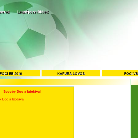
tnerek
Legnépszerűbbek
FOCI EB 2016
KAPURA LÖVŐS
FOCI VB
Scooby Doo a labdával