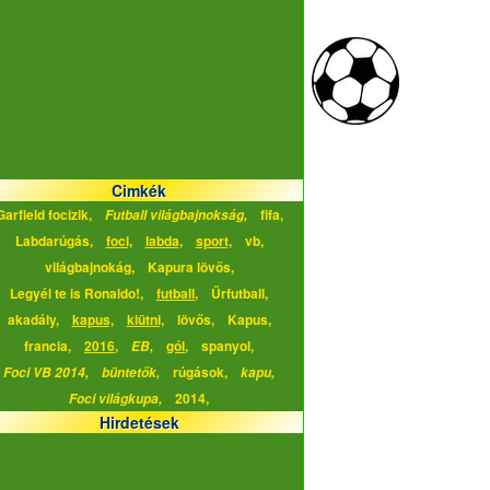
Cimkék
Garfield focizik,
fifa,
Futball világbajnokság,
Labdarúgás,
foci,
labda,
sport,
vb,
világbajnokág,
Kapura lövős,
Legyél te is Ronaldo!,
futball,
Űrfutball,
akadály,
kapus,
kiütni,
lövős,
Kapus,
francia,
2016,
gól,
spanyol,
EB,
rúgások,
Foci VB 2014,
büntetők,
kapu,
2014,
Foci világkupa,
Hirdetések