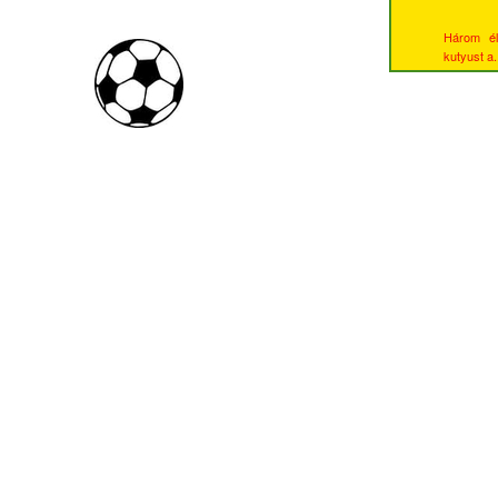
Három él
kutyust a.