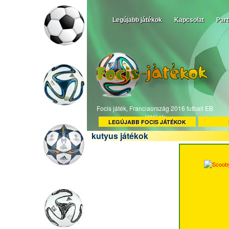
Legújabb játékok
Kapcsolat
Par
Focis játék, Franciaország 2016 futball EB
játékok
LEGÚJABB FOCIS JÁTÉKOK
kutyus játékok