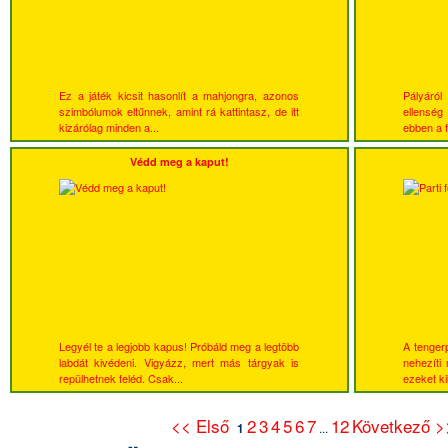
Ez a játék kicsit hasonlít a mahjongra, azonos
Pályáról 
szimbólumok eltűnnek, amint rá kattintasz, de itt
ellenség
kizárólag minden a...
ebben a 
Védd meg a kaput!
Legyél te a legjobb kapus! Próbáld meg a legtöbb
A tengerp
labdát kivédeni. Vigyázz, mert más tárgyak is
nehezíti
repülhetnek feléd. Csak...
ezeket ki
<< Első
2
3
4
5
6
7
12
Következő >
1
...