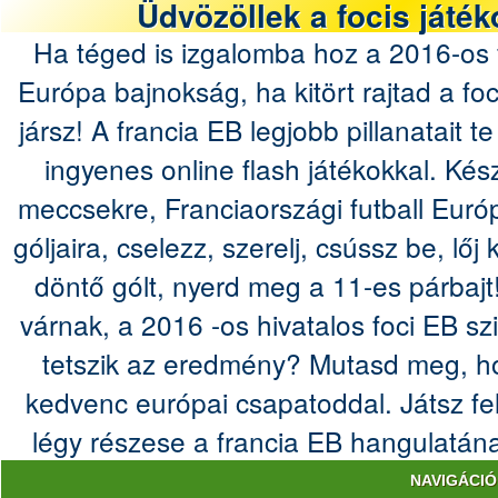
Üdvözöllek a focis játék
Ha téged is izgalomba hoz a 2016-os f
Európa bajnokság, ha kitört rajtad a foc
jársz! A francia EB legjobb pillanatait t
ingyenes online flash játékokkal. Készü
meccsekre, Franciaországi futball Eur
góljaira, cselezz, szerelj, csússz be, lő
döntő gólt, nyerd meg a 11-es párbajt
várnak, a 2016 -os hivatalos foci EB s
tetszik az eredmény? Mutasd meg, ho
kedvenc európai csapatoddal. Játsz fel
légy részese a francia EB hangulatána
NAVIGÁCIÓ