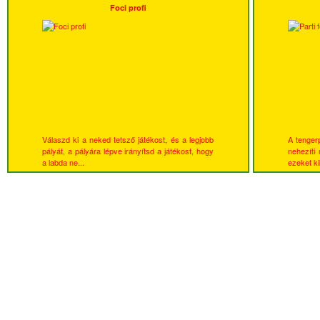
Foci profi
Válaszd ki a neked tetsző játékost, és a legjobb
A tengerp
pályát, a pályára lépve irányítsd a játékost, hogy
nehezíti
a labda ne...
ezeket ki