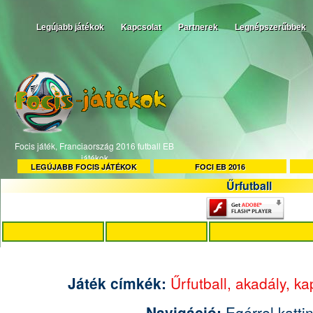
Legújabb játékok
Kapcsolat
Partnerek
Legnépszerűbbek
Focis játék, Franciaország 2016 futball EB
játékok
LEGÚJABB FOCIS JÁTÉKOK
FOCI EB 2016
Űrfutball
Játék címkék:
Űrfutball,
akadály,
ka
Navigáció:
Egérrel katti