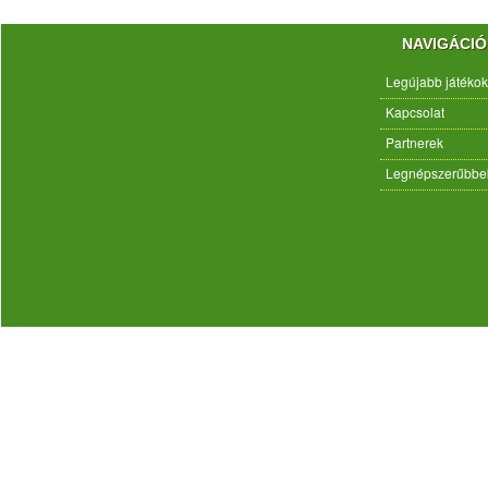
NAVIGÁCIÓ
Legújabb játékok
Kapcsolat
Partnerek
Legnépszerűbbe