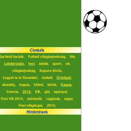
Cimkék
Garfield focizik,
Futball világbajnokság,
fifa,
Labdarúgás,
foci,
labda,
sport,
vb,
világbajnokág,
Kapura lövős,
Legyél te is Ronaldo!,
Űrfutball,
futball,
akadály,
kapus,
kiütni,
lövős,
Kapus,
francia,
2016,
EB,
gól,
spanyol,
Foci VB 2014,
rúgások,
büntetők,
kapu,
Foci világkupa,
2014,
Hirdetések