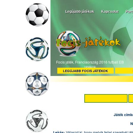
Legújabb játékok
Kapcsolat
Par
Focis játék, Franciaország 2016 futball EB
játékok
LEGÚJABB FOCIS JÁTÉKOK
Játék címk
N
Leírás:
Válaszd ki, hogy melyik fejjel szeretnél j