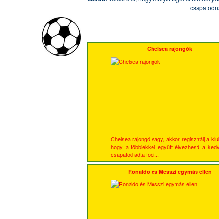
csapatodn
Chelsea rajongók
Chelsea rajongó vagy, akkor regisztrálj a klu
hogy a többiekkel együtt élvezhesd a ked
csapatod adta foci...
Ronaldo és Messzi egymás ellen