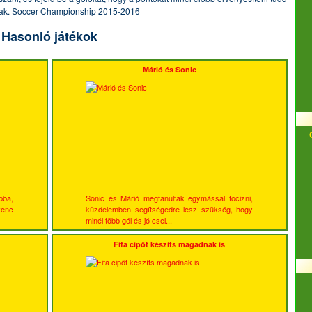
ak. Soccer Championship 2015-2016
Hasonló játékok
Márió és Sonic
bba,
Sonic és Márió megtanultak egymással focizni,
venc
küzdelemben segítségedre lesz szükség, hogy
minél több gól és jó csel...
Fifa cipőt készíts magadnak is