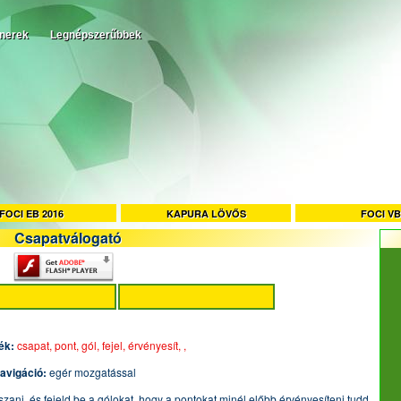
tnerek
Legnépszerűbbek
FOCI EB 2016
KAPURA LÖVŐS
FOCI VB
Csapatválogató
ék:
csapat,
pont,
gól,
fejel,
érvényesít,
,
avigáció:
egér mozgatással
átszani, és fejeld be a gólokat, hogy a pontokat minél előbb érvényesíteni tudd