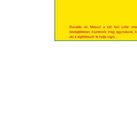
Ronaldo és Messzi a két foci sztár mo
labdajátékban küzdenek meg egymással, k
aki a legtöbbször le tudja rúgni...