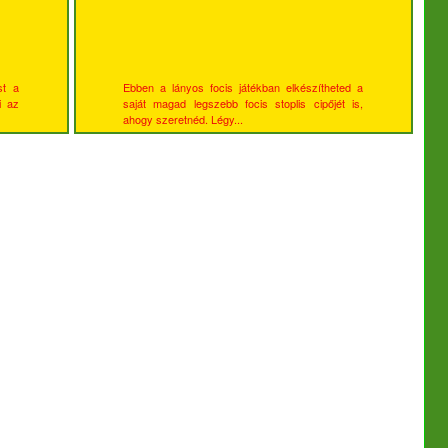
st a
Ebben a lányos focis játékban elkészítheted a
i az
saját magad legszebb focis stoplis cipőjét is,
ahogy szeretnéd. Légy...