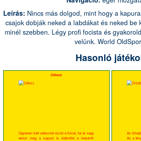
Leírás:
Nincs más dolgod, mint hogy a kapura 
csajok dobják neked a labdákat és neked be k
minél szebben. Légy profi focista és gyakorol
velünk. World OldSpor
Hasonló játéko
Célozz
Ügyesen kell céloznod ezzel a fiúval, ha jó vagy
Az űrhajó
akkor még a kapust is kidöntöd a helyéről.
Az a lény