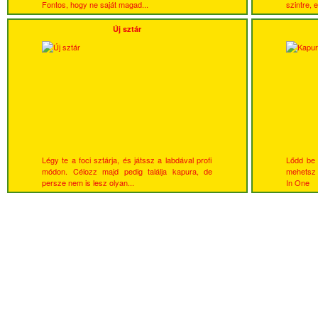
Fontos, hogy ne saját magad...
szintre, 
Új sztár
Légy te a foci sztárja, és játssz a labdával profi
Lődd be 
módon. Célozz majd pedig találja kapura, de
mehetsz 
persze nem is lesz olyan...
In One