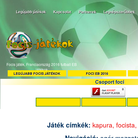
Legújabb játékok
Kapcsolat
Partnerek
Legnépszerűbbek
Focis játék, Franciaország 2016 futball EB
játékok
LEGÚJABB FOCIS JÁTÉKOK
FOCI EB 2016
Csoport foci
Játék címkék:
kapura,
focista
Navigáció:
egér mozgat