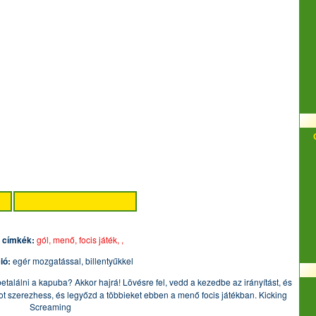
 címkék:
gól,
menő,
focis játék,
,
ió:
egér mozgatással, billentyűkkel
betalálni a kapuba? Akkor hajrá! Lövésre fel, vedd a kezedbe az irányítást, és
ot szerezhess, és legyőzd a többieket ebben a menő focis játékban. Kicking
Screaming