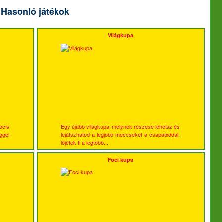
Hasonló játékok
Világkupa
ocis
Egy újabb világkupa, melynek részese lehetsz és
ggel
lejátszhatod a legjobb meccseket a csapatoddal,
lőjétek ti a legtöbb...
Foci kupa