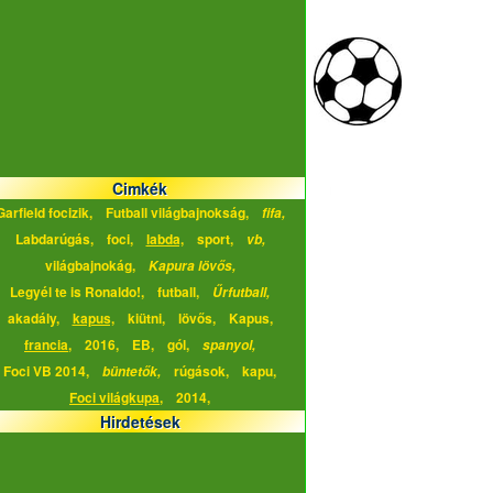
Cimkék
Garfield focizik,
Futball világbajnokság,
fifa,
Labdarúgás,
foci,
labda,
sport,
vb,
világbajnokág,
Kapura lövős,
Legyél te is Ronaldo!,
futball,
Űrfutball,
akadály,
kapus,
kiütni,
lövős,
Kapus,
francia,
2016,
EB,
gól,
spanyol,
Foci VB 2014,
rúgások,
kapu,
büntetők,
Foci világkupa,
2014,
Hirdetések