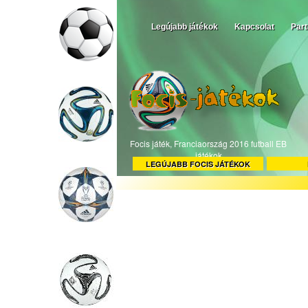
Legújabb játékok
Kapcsolat
Par
Focis játék, Franciaország 2016 futball EB
játékok
LEGÚJABB FOCIS JÁTÉKOK