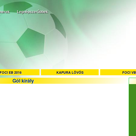
tnerek
Legnépszerűbbek
FOCI EB 2016
KAPURA LÖVŐS
FOCI VB
Gól király