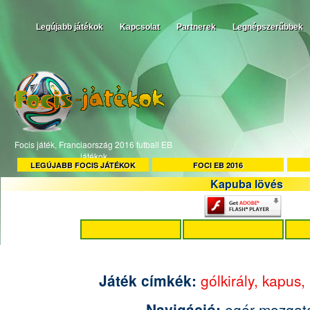
Legújabb játékok
Kapcsolat
Partnerek
Legnépszerűbbek
Focis játék, Franciaország 2016 futball EB
játékok
LEGÚJABB FOCIS JÁTÉKOK
FOCI EB 2016
Kapuba lövés
Játék címkék:
gólkirály,
kapus,
Navigáció:
egér mozgat