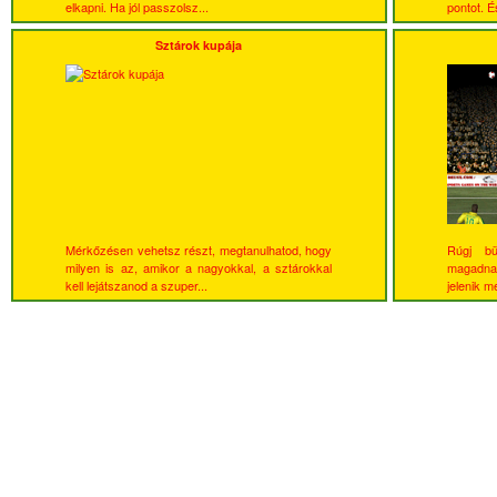
elkapni. Ha jól passzolsz...
pontot. É
Sztárok kupája
Mérkőzésen vehetsz részt, megtanulhatod, hogy
Rúgj bü
milyen is az, amikor a nagyokkal, a sztárokkal
magadnak
kell lejátszanod a szuper...
jelenik me