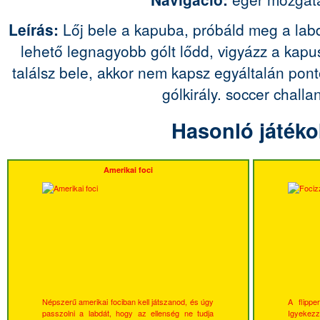
Leírás:
Lőj bele a kapuba, próbáld meg a labd
lehető legnagyobb gólt lődd, vigyázz a kap
találsz bele, akkor nem kapsz egyáltalán ponto
gólkirály. soccer challa
Hasonló játéko
Amerikai foci
Népszerű amerikai fociban kell játszanod, és úgy
A flippe
passzolni a labdát, hogy az ellenség ne tudja
Igyekezz