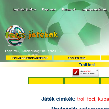
Legújabb játékok
Kapcsolat
Partnerek
Legnépszerűbbek
Focis játék, Franciaország 2016 futball EB
játékok
LEGÚJABB FOCIS JÁTÉKOK
FOCI EB 2016
Troll foci
Játék címkék:
troll foci,
kup
Navigáció:
egér mozgat