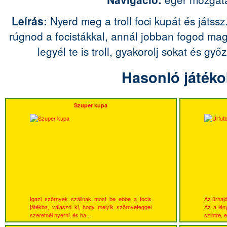
Leírás:
Nyerd meg a troll foci kupát és játss
rúgnod a focistákkal, annál jobban fogod ma
legyél te is troll, gyakorolj sokat és győ
Hasonló játéko
Szuper kupa
Igazi szörnyek szállnak most be ebbe a focis
Az űrhajó
játékba, válaszd ki, hogy melyik szörnyeteggel
Az a lény
szeretnél nyerni, és ha...
szintre, 