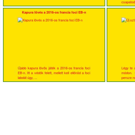
csapatod 
Kapura lövés a 2016-os francia foci EB-n
Újabb kapura lövős játék a 2016-os francia foci
Légy te a
EB-n. Itt a védők felett, mellett kell ellőnöd a foci
módon. C
labdát úgy, ...
persze ne