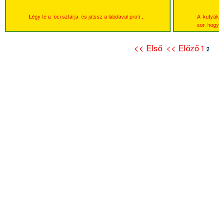
Légy te a foci sztárja, és játssz a labdával profi...
A kutyák
sor, hogy.
<< Első
<< Előző
1
2