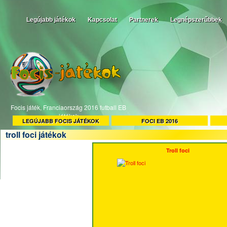
Legújabb játékok
Kapcsolat
Partnerek
Legnépszerűbbek
Focis játék, Franciaország 2016 futball EB
játékok
LEGÚJABB FOCIS JÁTÉKOK
FOCI EB 2016
troll foci játékok
Troll foci