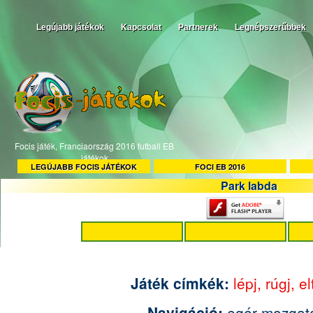
Legújabb játékok
Kapcsolat
Partnerek
Legnépszerűbbek
Focis játék, Franciaország 2016 futball EB
játékok
LEGÚJABB FOCIS JÁTÉKOK
FOCI EB 2016
Park labda
Játék címkék:
lépj,
rúgj,
el
Navigáció:
egér mozgat