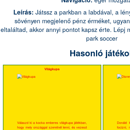
Leírás:
Játssz a parkban a labdával, a lén
sövényen megjelenő pénz érméket, ugyanis
eltaláltad, akkor annyi pontot kapsz érte. Lépj 
park soccer
Hasonló játéko
Világkupa
Válaszd ki a kocka emberes világkupa játékban,
Donáld 
hogy mely országgal szeretnél lenni, és vezesd
focizni,