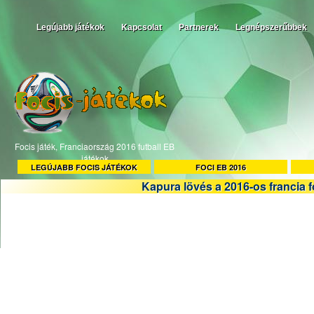
Legújabb játékok
Kapcsolat
Partnerek
Legnépszerűbbek
Focis játék, Franciaország 2016 futball EB
játékok
LEGÚJABB FOCIS JÁTÉKOK
FOCI EB 2016
Kapura lövés a 2016-os francia 