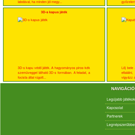
labdával, ha minden jól megy...
győzelemr
3D-s kapus játék
3D-s kapu védő játék. A hagyományos piros-kék
Lőj bele
szemüveggel látható 3D-s formában. A feladat, a
eltaláln
focista által rúgott...
vigyázz 
NAVIGÁCIÓ
Legújabb játékok
Kapcsolat
Partnerek
Legnépszerűbbe