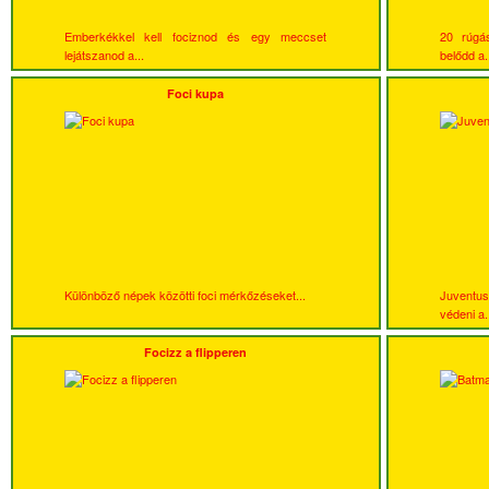
Emberkékkel kell fociznod és egy meccset
20 rúgás
lejátszanod a...
belődd a.
Foci kupa
Különböző népek közötti foci mérkőzéseket...
Juventu
védeni a.
Focizz a flipperen