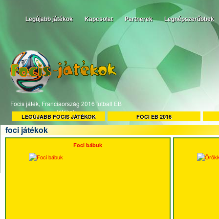
Legújabb játékok
Kapcsolat
Partnerek
Legnépszerűbbek
Focis játék, Franciaország 2016 futball EB
játékok
LEGÚJABB FOCIS JÁTÉKOK
FOCI EB 2016
foci játékok
Foci bábuk