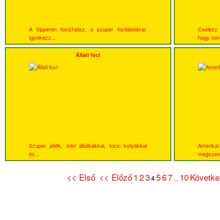
A flipperen focizhatsz, a szuper focilabdával.
Cselezz 
Igyekezz...
hogy miné
Állati foci
Szuper játék, mini állatkákkal, kicsi kutyákkal
Amerika
és...
megszere
<< Első
<< Előző
1
2
3
5
6
7
10
Követke
4
...