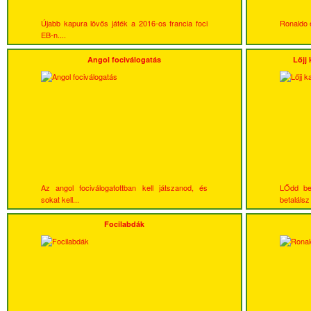
Újabb kapura lövős játék a 2016-os francia foci
Ronaldo é
EB-n....
Angol fociválogatás
Lőjj 
Az angol fociválogatottban kell játszanod, és
LŐdd be
sokat kell...
betalálsz 
Focilabdák