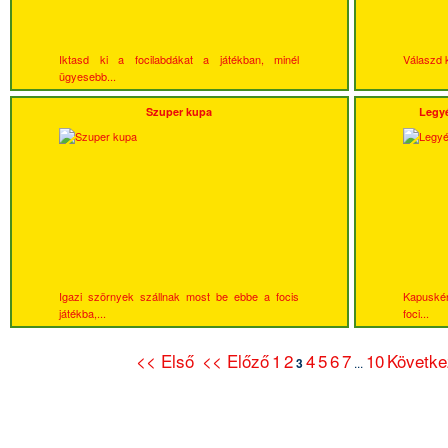
Iktasd ki a focilabdákat a játékban, minél
Válaszd k
ügyesebb...
Szuper kupa
Legyé
Igazi szörnyek szállnak most be ebbe a focis
Kapuskén
játékba,...
foci...
<< Első
<< Előző
1
2
4
5
6
7
10
Követke
3
...