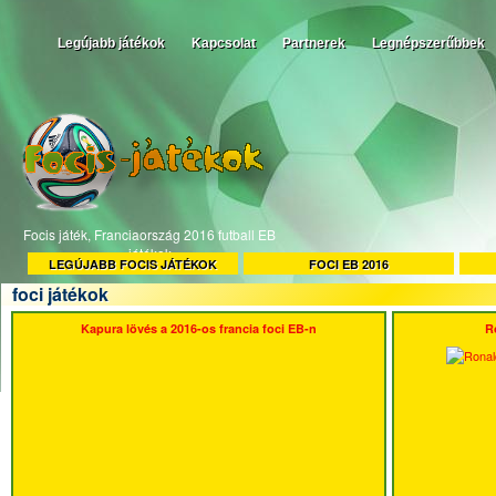
Legújabb játékok
Kapcsolat
Partnerek
Legnépszerűbbek
Focis játék, Franciaország 2016 futball EB
játékok
LEGÚJABB FOCIS JÁTÉKOK
FOCI EB 2016
foci játékok
Kapura lövés a 2016-os francia foci EB-n
R