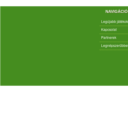
NAVIGÁCIÓ
Legújabb játékok
Kapcsolat
Partnerek
Legnépszerűbbe