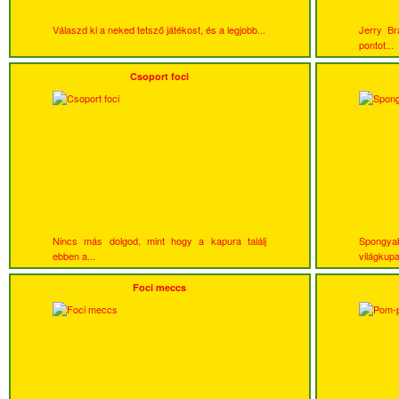
Válaszd ki a neked tetsző játékost, és a legjobb...
Jerry Bra
pontot...
Csoport foci
Nincs más dolgod, mint hogy a kapura találj
Spongy
ebben a...
világkupa
Foci meccs