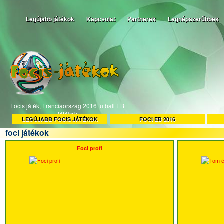
Legújabb játékok
Kapcsolat
Partnerek
Legnépszerűbbek
Focis játék, Franciaország 2016 futball EB
játékok
LEGÚJABB FOCIS JÁTÉKOK
FOCI EB 2016
foci játékok
Foci profi