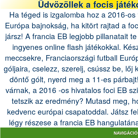
Üdvözöllek a focis játék
Ha téged is izgalomba hoz a 2016-os f
Európa bajnokság, ha kitört rajtad a foc
jársz! A francia EB legjobb pillanatait t
ingyenes online flash játékokkal. Készü
meccsekre, Franciaországi futball Eur
góljaira, cselezz, szerelj, csússz be, lő
döntő gólt, nyerd meg a 11-es párbajt
várnak, a 2016 -os hivatalos foci EB s
tetszik az eredmény? Mutasd meg, ho
kedvenc európai csapatoddal. Játsz fel
légy részese a francia EB hangulatána
NAVIGÁCIÓ