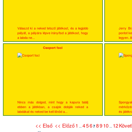
Válaszd ki a neked tetsző játékost, és a legjobb
Jerry Bra
pályát, a pályára lépve irányítsd a játékost, hogy
pontot ke
a labda ne...
legyen. A 
Csoport foci
Nincs más dolgod, mint hogy a kapura találj
Spongyab
ebben a játékban, a csajok dobják neked a
mérkőzés
labdákat és neked be kell lőnöd a...
és játékr
<< Első
<< Előző
1
4
5
6
8
9
10
12
Követ
...
7
...