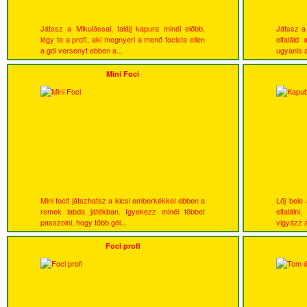
Játssz a Mikulással, találj kapura minél előbb,
Játssz a
légy te a profi, aki megnyeri a menő focista ellen
eltaláld
a gól versenyt ebben a...
ugyanis a
Mini Foci
Mini focit játszhatsz a kicsi emberkékkel ebben a
Lőj bele
remek labda játékban. Igyekezz minél többet
eltaláln
passzolni, hogy több gól...
vigyázz 
Foci profi