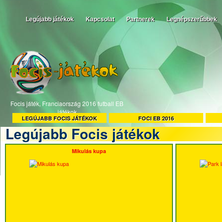
Legújabb játékok
Kapcsolat
Partnerek
Legnépszerűbbek
Focis játék, Franciaország 2016 futball EB
játékok
LEGÚJABB FOCIS JÁTÉKOK
FOCI EB 2016
Legújabb Focis játékok
Mikulás kupa